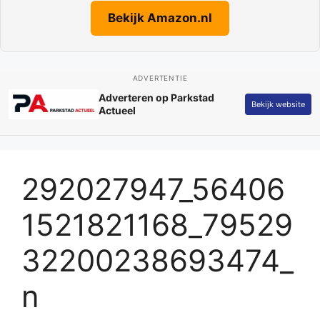
Bekijk Amazon.nl
ADVERTENTIE
Adverteren op Parkstad
Bekijk website
Actueel
292027947_56406
1521821168_79529
32200238693474_
n