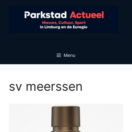
Ga
naar
de
inhoud
Menu
sv meerssen