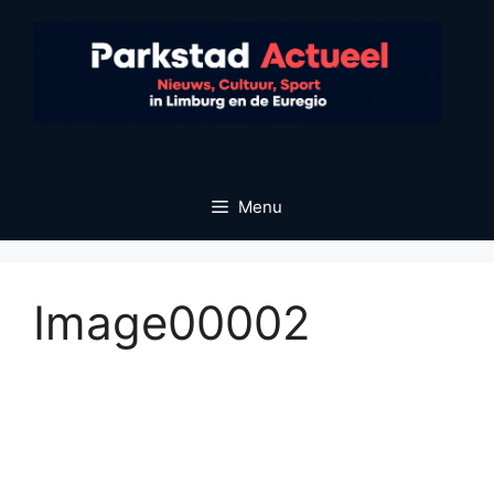
Ga
naar
de
inhoud
Menu
Image00002