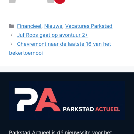
Categorieën
Financieel
,
Nieuws
,
Vacatures Parkstad
Juf Roos gaat op avontuur 2+
Chevremont naar de laatste 16 van het
bekertoernooi
Parkstad Actueel is dé nieuwssite voor het