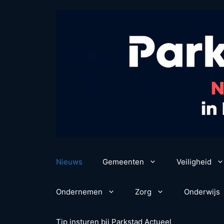
Ga
naar
de
inhoud
Nieuws
Gemeenten
Veiligheid
Ondernemen
Zorg
Onderwijs
Tip insturen bij Parkstad Actueel