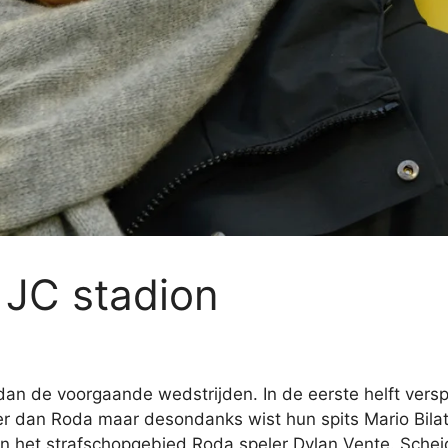
 JC stadion
 dan de voorgaande wedstrijden. In de eerste helft ve
r dan Roda maar desondanks wist hun spits Mario Bila
in het strafschopgebied Roda speler Dylan Vente. Sche