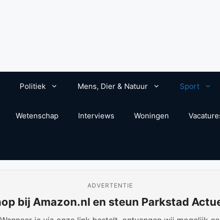
Politiek
Mens, Dier & Natuur
Sport
Wetenschap
Interviews
Woningen
Vacature
ADVERTENTIE
op bij Amazon.nl en steun Parkstad Actu
anneer je via onze link bestelt, ontvangen wij mogelijk een 