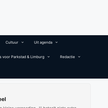
Cultuur
Uit agenda
s voor Parkstad & Limburg
Redactie
eel
kleine vergoeding. Jij betaalt niets extra.