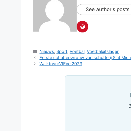
See author's posts
Categorieën
Nieuws
,
Sport
,
Voetbal
,
Voetbaluitslagen
Eerste schuttersvrouw van schutterij Sint Mich
WalktosurVIEve 2023
B