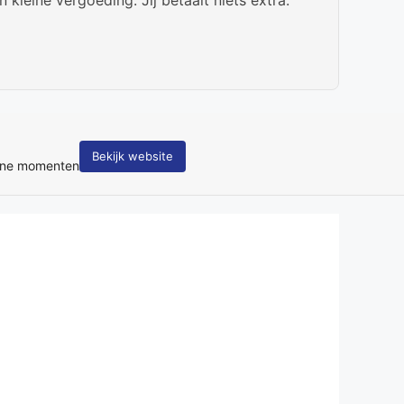
Bekijk website
tane momenten