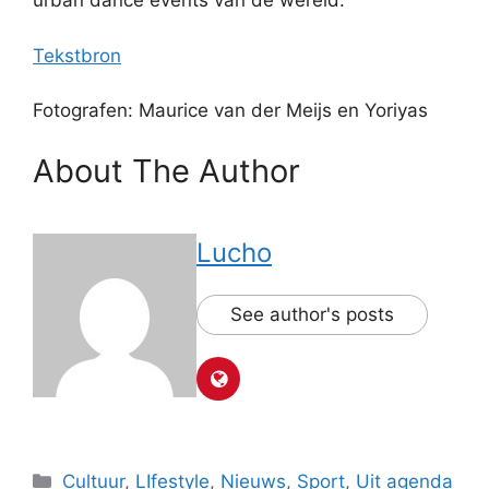
urban dance events van de wereld.
Tekstbron
Fotografen: Maurice van der Meijs en Yoriyas
About The Author
Lucho
See author's posts
Categorieën
Cultuur
,
LIfestyle
,
Nieuws
,
Sport
,
Uit agenda