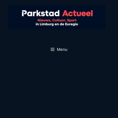
Ga
naar
de
inhoud
Menu