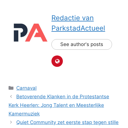
Redactie van
ParkstadActueel
See author's posts
Categorieën
Carnaval
Betoverende Klanken in de Protestantse
Kerk Heerlen: Jong Talent en Meesterlijke
Kamermuziek
Quiet Community zet eerste stap tegen stille