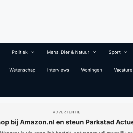
Politiek
Mens, Dier & Natuur
Sport
Wetenschap
Interviews
Woningen
Vacature
ADVERTENTIE
op bij Amazon.nl en steun Parkstad Actu
anneer je via onze link bestelt, ontvangen wij mogelijk een 