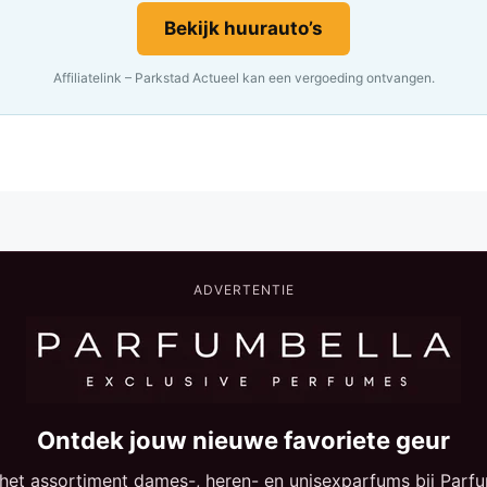
Bekijk huurauto’s
Affiliatelink – Parkstad Actueel kan een vergoeding ontvangen.
ADVERTENTIE
Ontdek jouw nieuwe favoriete geur
 het assortiment dames-, heren- en unisexparfums bij Parfu