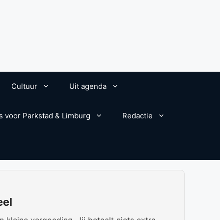
Cultuur
Uit agenda
s voor Parkstad & Limburg
Redactie
eel
kleine vergoeding. Jij betaalt niets extra.