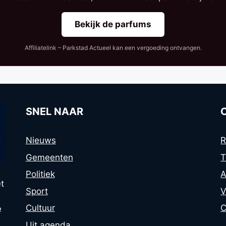
Bekijk de parfums
Affiliatelink – Parkstad Actueel kan een vergoeding ontvangen.
SNEL NAAR
Nieuws
R
Gemeenten
T
Politiek
A
t
Sport
V
Cultuur
C
e
Uit agenda