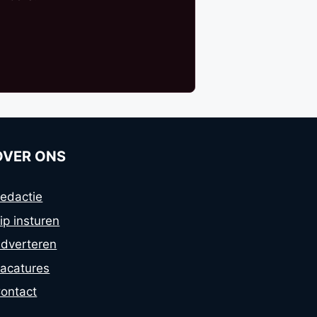
OVER ONS
edactie
ip insturen
dverteren
acatures
ontact