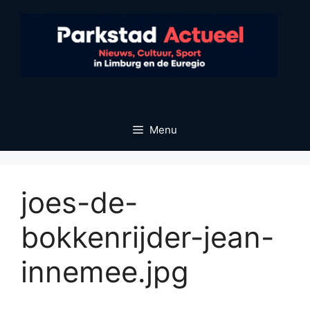
Ga
naar
de
inhoud
Menu
joes-de-
bokkenrijder-jean-
innemee.jpg