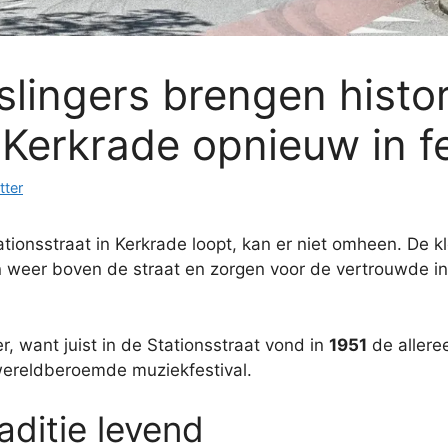
lingers brengen histo
n Kerkrade opnieuw in 
tter
ionsstraat in Kerkrade loopt, kan er niet omheen. De k
eer boven de straat en zorgen voor de vertrouwde inter
er, want juist in de Stationsstraat vond in
1951
de allere
wereldberoemde muziekfestival.
ditie levend