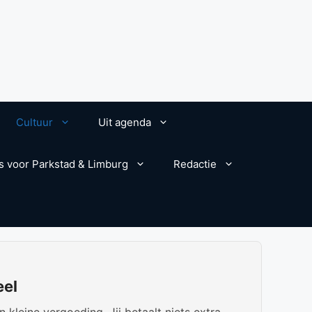
Cultuur
Uit agenda
s voor Parkstad & Limburg
Redactie
eel
kleine vergoeding. Jij betaalt niets extra.