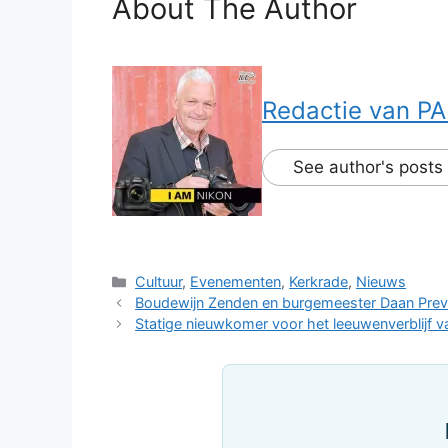
About The Author
Redactie van PA
See author's posts
Categorieën
Cultuur
,
Evenementen
,
Kerkrade
,
Nieuws
Boudewijn Zenden en burgemeester Daan Prevo
Statige nieuwkomer voor het leeuwenverblijf 