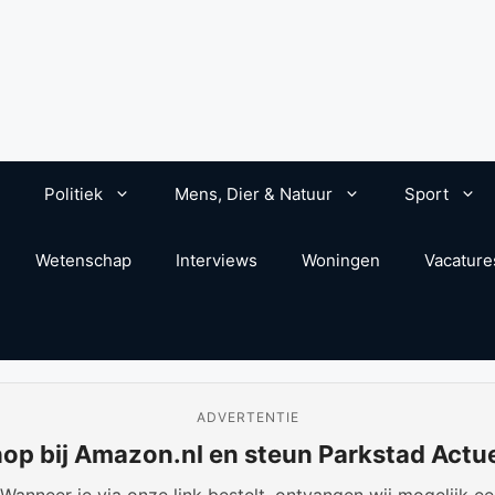
Politiek
Mens, Dier & Natuur
Sport
Wetenschap
Interviews
Woningen
Vacature
ADVERTENTIE
op bij Amazon.nl en steun Parkstad Actu
anneer je via onze link bestelt, ontvangen wij mogelijk een 