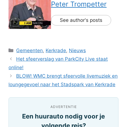
Peter Trompetter
See author's posts
Categorieën
Gemeenten
,
Kerkrade
,
Nieuws
Het sfeerverslag van ParkCity Live staat
online!
BLOW! WMC brengt sfeervolle livemuziek en
loungegevoel naar het Stadspark van Kerkrade
ADVERTENTIE
Een huurauto nodig voor je
volgende reis?