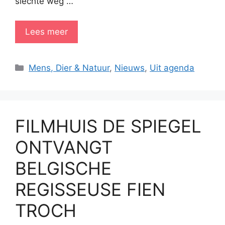
slechte weg …
Lees meer
Categorieën
Mens, Dier & Natuur
,
Nieuws
,
Uit agenda
FILMHUIS DE SPIEGEL
ONTVANGT
BELGISCHE
REGISSEUSE FIEN
TROCH