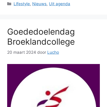
Categorieën
LIfestyle
,
Nieuws
,
Uit agenda
Goededoelendag
Broeklandcollege
20 maart 2024
door
Lucho