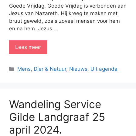
Goede Vrijdag. Goede Vrijdag is verbonden aan
Jezus van Nazareth. Hij kreeg te maken met
bruut geweld, zoals zoveel mensen voor hem
en na hem. Jezus …
Lees meer
Categorieën
Mens, Dier & Natuur
,
Nieuws
,
Uit agenda
Wandeling Service
Gilde Landgraaf 25
april 2024.