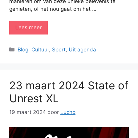
manieren om van deze unieke belevenis te
genieten, of het nou gaat om het …
Lees meer
Categorieën
Blog
,
Cultuur
,
Sport
,
Uit agenda
23 maart 2024 State of
Unrest XL
19 maart 2024
door
Lucho