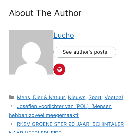
About The Author
Lucho
See author's posts
Categorieën
Mens, Dier & Natuur
,
Nieuws
,
Sport
,
Voetbal
Josefien voorlichter van (POL) ‘Mensen
hebben zoveel meegemaakt!’
RKSV GROENE STER 90 JAAR: SCHINTALER
NAAR HEERLERHEIDE