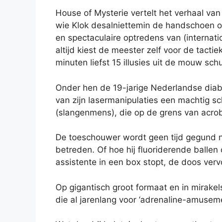
House of Mysterie vertelt het verhaal va
wie Klok desalniettemin de handschoen op
en spectaculaire optredens van (internat
altijd kiest de meester zelf voor de tacti
minuten liefst 15 illusies uit de mouw sch
Onder hen de 19-jarige Nederlandse diabo
van zijn lasermanipulaties een machtig 
(slangenmens), die op de grens van acro
De toeschouwer wordt geen tijd gegund na 
betreden. Of hoe hij fluoriderende ballen 
assistente in een box stopt, de doos verv
Op gigantisch groot formaat en in mirak
die al jarenlang voor ‘adrenaline-amusem