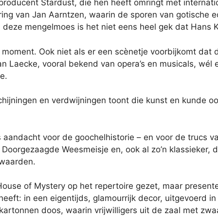
rproducent Stardust, die hen heeft omringt met internati
ng van Jan Aarntzen, waarin de sporen van gotische ed
n deze mengelmoes is het niet eens heel gek dat Hans K
moment. Ook niet als er een scènetje voorbijkomt dat d
k van Laecke, vooral bekend van opera’s en musicals, wél
e.
schijningen en verdwijningen toont die kunst en kunde o
 aandacht voor de goochelhistorie – en voor de trucs va
t Doorgezaagde Weesmeisje en, ook al zo’n klassieker, d
zwaarden.
 House of Mystery op het repertoire gezet, maar present
eeft: in een eigentijds, glamourrijk decor, uitgevoer
kartonnen doos, waarin vrijwilligers uit de zaal met zwa