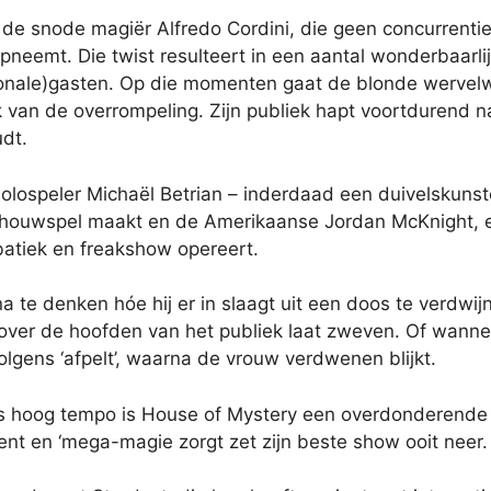
n de snode magiër Alfredo Cordini, die geen concurrenti
neemt. Die twist resulteert in een aantal wonderbaarlij
ionale)gasten. Op die momenten gaat de blonde wervelwin
ek van de overrompeling. Zijn publiek hapt voortdurend n
udt.
lospeler Michaël Betrian – inderdaad een duivelskunste
schouwspel maakt en de Amerikaanse Jordan McKnight, 
batiek en freakshow opereert.
te denken hóe hij er in slaagt uit een doos te verdwijn
over de hoofden van het publiek laat zweven. Of wanneer 
olgens ‘afpelt’, waarna de vrouw verdwenen blijkt.
els hoog tempo is House of Mystery een overdonderende
ent en ‘mega-magie zorgt zet zijn beste show ooit neer.