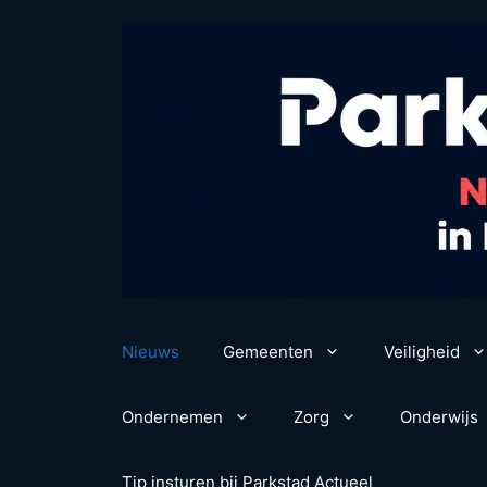
Ga
naar
de
inhoud
Nieuws
Gemeenten
Veiligheid
Ondernemen
Zorg
Onderwijs
Tip insturen bij Parkstad Actueel