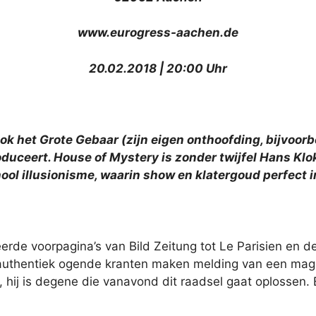
www.eurogress-aachen.de
20.02.2018 | 20:00 Uhr
lok het Grote Gebaar (zijn eigen onthoofding, bijvoo
oduceert. House of Mystery is zonder twijfel Hans Kl
ool illusionisme, waarin show en klatergoud perfect in
rde voorpagina’s van Bild Zeitung tot Le Parisien en d
authentiek ogende kranten maken melding van een magiër
, hij is degene die vanavond dit raadsel gaat oplossen. E