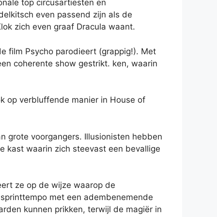
onale top circusartiesten en
elkitsch even passend zijn als de
lok zich even graaf Dracula waant.
e film Psycho parodieert (grappig!). Met
 een coherente show gestrikt. ken, waarin
ok op verbluffende manier in House of
n grote voorgangers. Illusionisten hebben
e kast waarin zich steevast een bevallige
eert ze op de wijze waarop de
d in sprinttempo met een adembenemende
arden kunnen prikken, terwijl de magiër in