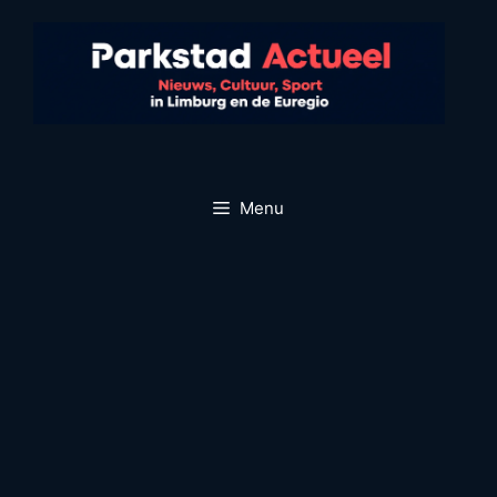
Ga
naar
de
inhoud
Menu