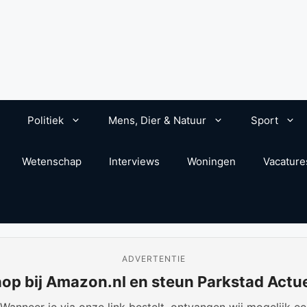
Politiek
Mens, Dier & Natuur
Sport
Wetenschap
Interviews
Woningen
Vacature
ADVERTENTIE
op bij Amazon.nl en steun Parkstad Actu
anneer je via onze link bestelt, ontvangen wij mogelijk een 