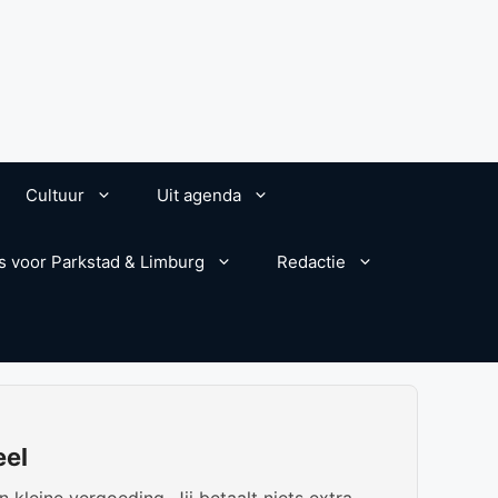
Cultuur
Uit agenda
s voor Parkstad & Limburg
Redactie
eel
kleine vergoeding. Jij betaalt niets extra.