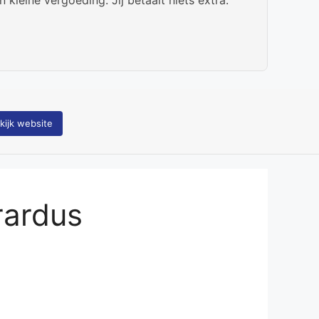
kijk website
rardus