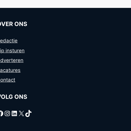
OVER ONS
edactie
ip insturen
dverteren
acatures
ontact
VOLG ONS
Facebook
Instagram
LinkedIn
X
TikTok