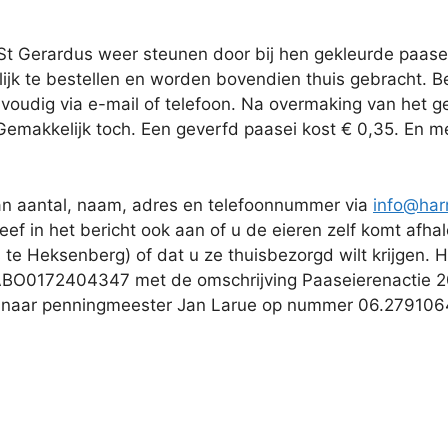
St Gerardus weer steunen door bij hen gekleurde paase
jk te bestellen en worden bovendien thuis gebracht. Bes
nvoudig via e-mail of telefoon. Na overmaking van het
emakkelijk toch. Een geverfd paasei kost € 0,35. En met
van aantal, naam, adres en telefoonnummer via
info@har
ef in het bericht ook aan of u de eieren zelf komt af
e Heksenberg) of dat u ze thuisbezorgd wilt krijgen. He
BO0172404347 met de omschrijving Paaseierenactie 20
en naar penningmeester Jan Larue op nummer 06.279106