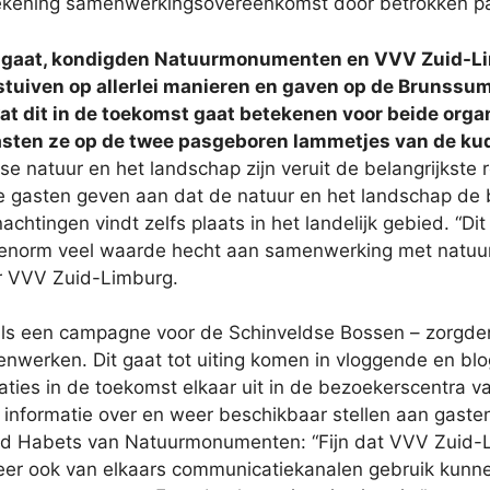
kening samenwerkingsovereenkomst door betrokken p
tart gaat, kondigden Natuurmonumenten en VVV Zuid-
estuiven op allerlei manieren en gaven op de Brunssu
wat dit in de toekomst gaat betekenen voor beide orga
asten ze op de twee pasgeboren lammetjes van de k
 natuur en het landschap zijn veruit de belangrijkste
gasten geven aan dat de natuur en het landschap de be
chtingen vindt zelfs plaats in het landelijk gebied. “Di
g enorm veel waarde hecht aan samenwerking met natu
r VVV Zuid-Limburg.
ls een campagne voor de Schinveldse Bossen – zorgden 
enwerken. Dit gaat tot uiting komen in vloggende en b
ties in de toekomst elkaar uit in de bezoekerscentra
informatie over en weer beschikbaar stellen aan gasten
rd Habets van Natuurmonumenten: “Fijn dat VVV Zuid-L
er ook van elkaars communicatiekanalen gebruik kunne