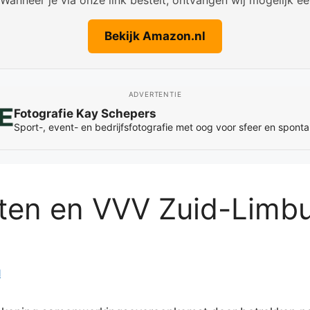
Bekijk Amazon.nl
ADVERTENTIE
Only by Kamilla
Bekijk we
Portretten en pure momenten, sfeervol verteld in beeld
n en VVV Zuid-Limbur
l