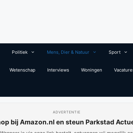
Politiek
Mens, Dier & Natuur
Sport
Wetenschap
Interviews
Woningen
Vacature
ADVERTENTIE
op bij Amazon.nl en steun Parkstad Actu
anneer je via onze link bestelt, ontvangen wij mogelijk een 