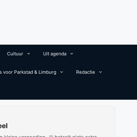
Cultuur
Uit agenda
s voor Parkstad & Limburg
Redactie
eel
kleine vergoeding. Jij betaalt niets extra.