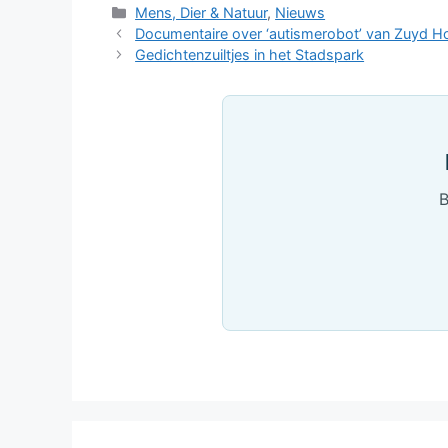
Categorieën
Mens, Dier & Natuur
,
Nieuws
Documentaire over ‘autismerobot’ van Zuyd Ho
Gedichtenzuiltjes in het Stadspark
B