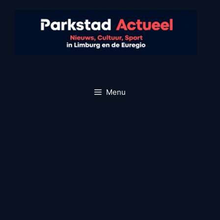
Ga
naar
de
inhoud
Menu