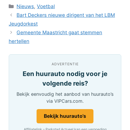
Categorieën
Nieuws
,
Voetbal
Bart Deckers nieuwe dirigent van het LBM
Jeugdorkest
Gemeente Maastricht gaat stemmen
hertellen
ADVERTENTIE
Een huurauto nodig voor je
volgende reis?
Bekijk eenvoudig het aanbod van huurauto’s
via VIPCars.com.
Bekijk huurauto’s
Affiliatelink – Parkstad Actueel kan een vergoeding