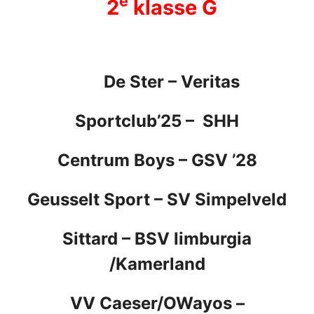
e
2
klasse G
De Ster
– Veritas
Sportclub’25 –
SHH
Centrum Boys
– GSV ’28
Geusselt Sport
– SV Simpelveld
Sittard
–
BSV limburgia
/Kamerland
VV Caeser/OWayos
–