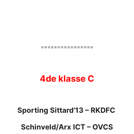
================
4de klasse C
Sporting Sittard’13
– RKDFC
Schinveld/Arx ICT
–
OVCS