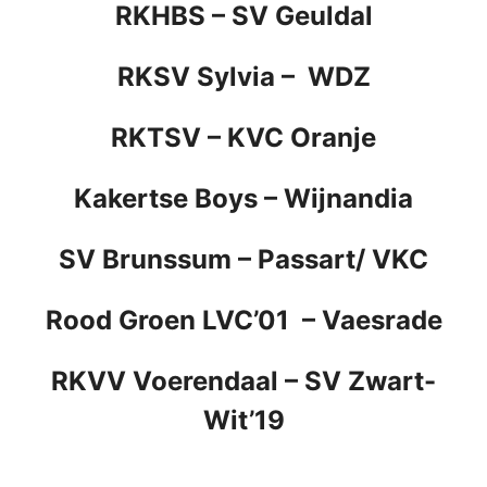
RKHBS
–
SV Geuldal
RKSV Sylvia – WDZ
RKTSV
–
KVC Oranje
Kakertse Boys – Wijnandia
SV Brunssum –
Passart/ VKC
Rood Groen LVC’01 – Vaesrade
RKVV Voerendaal
–
SV Zwart-
Wit’19