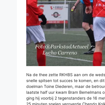
Na de thee zette RKHBS aan om de wedstr
snelle spitsen tot succes te komen, en d
doelman Toine Diederen, maar de betrouwba
laatste half uur kwam Bram Bemelmans op 
ging hij voorbij 2 tegenstanders de 16 me
25 minuten spelen veroverde Chendo Kol