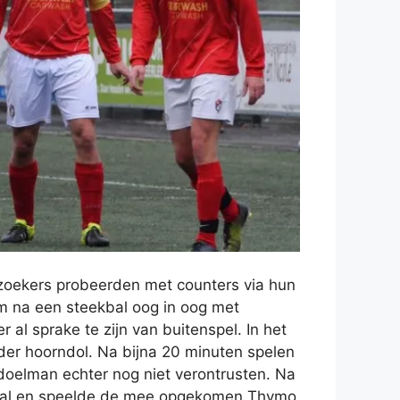
ezoekers probeerden met counters via hun
am na een steekbal oog in oog met
al sprake te zijn van buitenspel. In het
der hoorndol. Na bijna 20 minuten spelen
 doelman echter nog niet verontrusten. Na
e bal en speelde de mee opgekomen Thymo