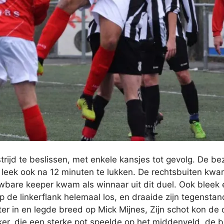
ijd te beslissen, met enkele kansjes tot gevolg. De b
it leek ook na 12 minuten te lukken. De rechtsbuiten kw
re keeper kwam als winnaar uit dit duel. Ook bleek er 
de linkerflank helemaal los, en draaide zijn tegenstan
ter in en legde breed op Mick Mijnes, Zijn schot kon de
ker, die een sterke pot speelde op het middenveld, d