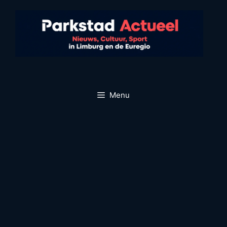
Ga
naar
de
inhoud
Menu