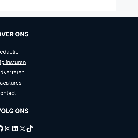
OVER ONS
edactie
ip insturen
dverteren
acatures
ontact
VOLG ONS
Facebook
Instagram
LinkedIn
X
TikTok