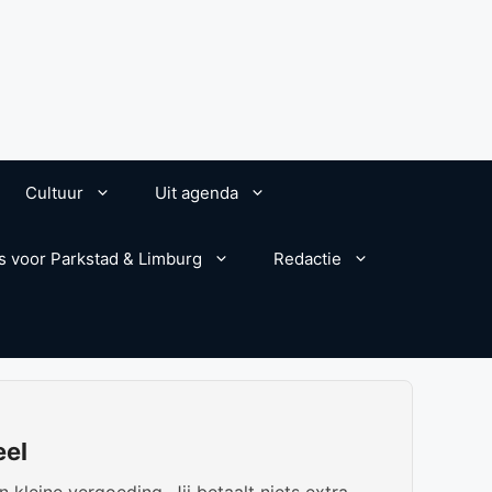
Cultuur
Uit agenda
s voor Parkstad & Limburg
Redactie
eel
kleine vergoeding. Jij betaalt niets extra.