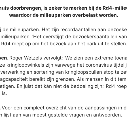
huis doorbrengen, is zeker te merken bij de Rd4-milie
waardoor de milieuparken overbelast worden.
ij de milieuparken. Het zijn recordaantallen aan bezoek
 milieuparken. ‘Het overstijgt de bezoekersaantallen va
’ Rd4 roept op om het bezoek aan het park uit te stellen
sen.
Roger Wetzels vervolgt: ‘We zien een extreme toen
nze kringloopwinkels zijn vanwege het coronavirus tijdel
e verwerking en sortering van kringloopspullen stop te
gcapaciteit bereikt zijn grenzen. Als mensen in dit tem
tigen. En juist dat kán niet de bedoeling zijn.’ Rd4 roe
 is.
.
Voor een compleet overzicht van de aanpassingen in de
en lijst aan van meest gestelde vragen en antwoorden.