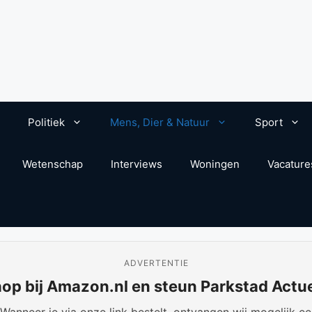
Politiek
Mens, Dier & Natuur
Sport
Wetenschap
Interviews
Woningen
Vacature
ADVERTENTIE
op bij Amazon.nl en steun Parkstad Actu
anneer je via onze link bestelt, ontvangen wij mogelijk een 