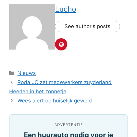
Lucho
See author's posts
Categorieën
Nieuws
Roda JC zet medewerkers zuyderland
Heerlen in het zonnetje
Wees alert op huiselijk geweld
ADVERTENTIE
Een huurauto nodig voor je