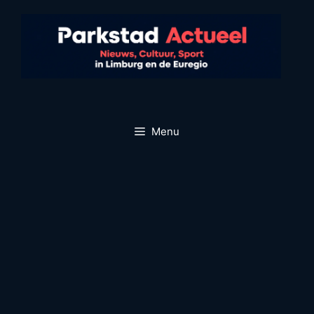
Ga
naar
de
inhoud
Menu