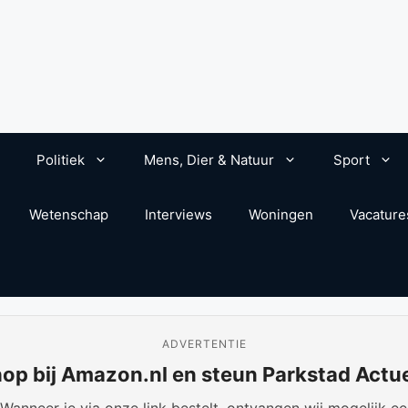
Politiek
Mens, Dier & Natuur
Sport
Wetenschap
Interviews
Woningen
Vacature
ADVERTENTIE
op bij Amazon.nl en steun Parkstad Actu
anneer je via onze link bestelt, ontvangen wij mogelijk een 