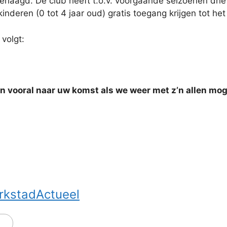
verlaagd. De club heeft t.o.v. voorgaande seizoenen d
inderen (0 tot 4 jaar oud) gratis toegang krijgen tot he
 volgt:
 en vooral naar uw komst als we weer met z’n allen m
rkstadActueel