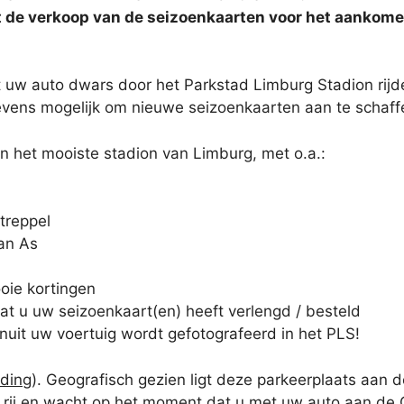
 de verkoop van de seizoenkaarten voor het aankom
t uw auto dwars door het Parkstad Limburg Stadion rijd
tevens mogelijk om nieuwe seizoenkaarten aan te schaff
 het mooiste stadion van Limburg, met o.a.:
treppel
van As
oie kortingen
t u uw seizoenkaart(en) heeft verlengd / besteld
uit uw voertuig wordt gefotografeerd in het PLS!
lding
). Geografisch gezien ligt deze parkeerplaats aan 
e rij en wacht op het moment dat u met uw auto aan de