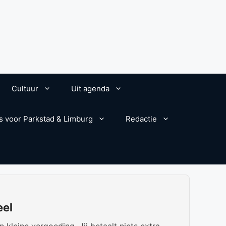
Cultuur
Uit agenda
s voor Parkstad & Limburg
Redactie
eel
kleine vergoeding. Jij betaalt niets extra.