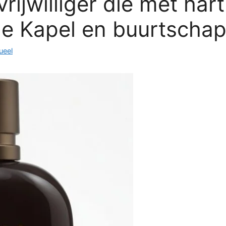
ijwilliger die met hart
 de Kapel en buurtscha
ueel