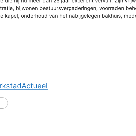
die hij nu meer dan 25 jaar excellent vervult. Zijn vrijwi
tratie, bijwonen bestuursvergaderingen, voorraden behe
e kapel, onderhoud van het nabijgelegen bakhuis, medew
rkstadActueel