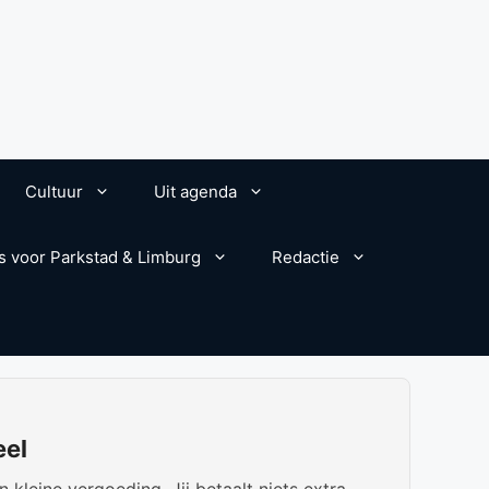
Cultuur
Uit agenda
s voor Parkstad & Limburg
Redactie
eel
kleine vergoeding. Jij betaalt niets extra.