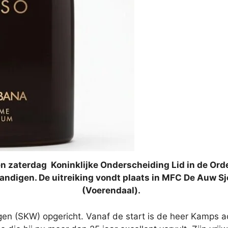
n zaterdag Koninklijke Onderscheiding Lid in de Ord
ndigen. De uitreiking vondt plaats in MFC De Auw Sj
(Voerendaal).
en (SKW) opgericht. Vanaf de start is de heer Kamps ac