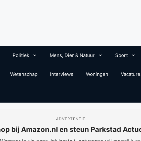
Politiek
Mens, Dier & Natuur
Sport
Wetenschap
Interviews
Woningen
Vacature
ADVERTENTIE
op bij Amazon.nl en steun Parkstad Actu
anneer je via onze link bestelt, ontvangen wij mogelijk een 