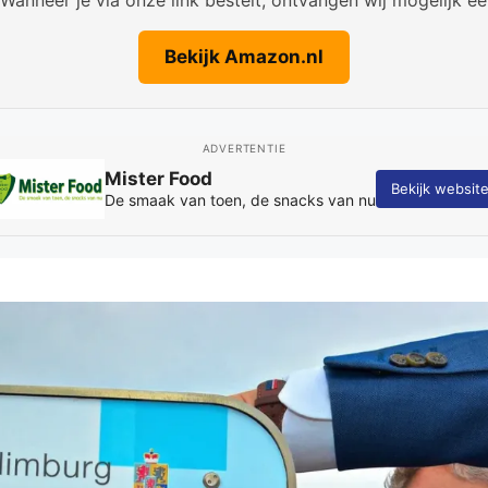
Bekijk Amazon.nl
ADVERTENTIE
Fotografie Kay Schepers
Sport-, event- en bedrijfsfotografie met oog voor sfeer en spon