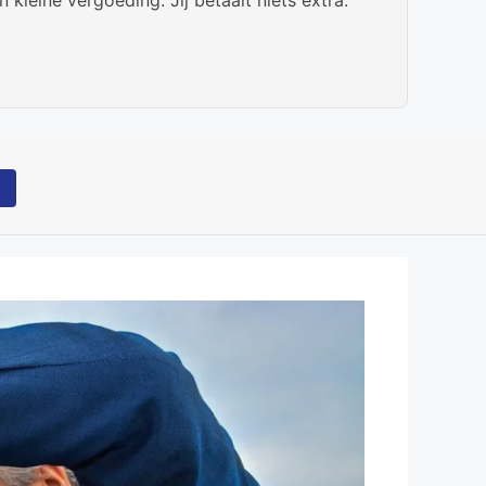
Bekijk website
tane momenten