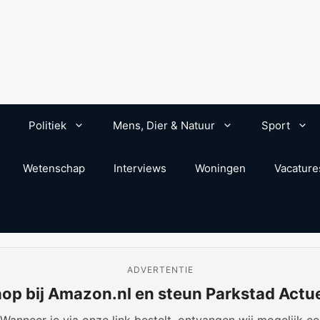
Politiek
Mens, Dier & Natuur
Sport
Wetenschap
Interviews
Woningen
Vacature
ADVERTENTIE
op bij Amazon.nl en steun Parkstad Actu
anneer je via onze link bestelt, ontvangen wij mogelijk een 