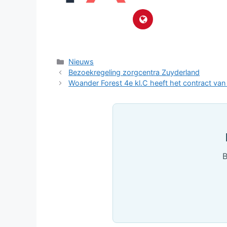
Categorieën
Nieuws
Bezoekregeling zorgcentra Zuyderland
Woander Forest 4e kl.C heeft het contract va
B