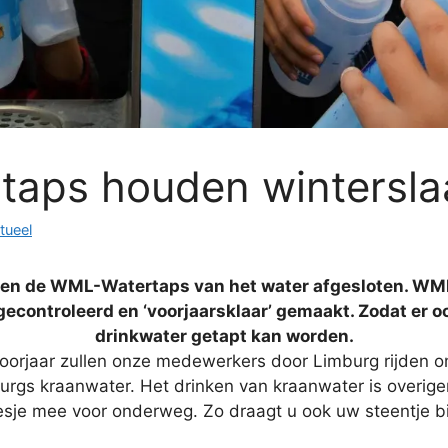
taps houden wintersl
tueel
en de WML-Watertaps van het water afgesloten. WML 
controleerd en ‘voorjaarsklaar’ gemaakt. Zodat er o
drinkwater getapt kan worden.
voorjaar zullen onze medewerkers door Limburg rijden o
urgs kraanwater. Het drinken van kraanwater is overigen
esje mee voor onderweg. Zo draagt u ook uw steentje bij