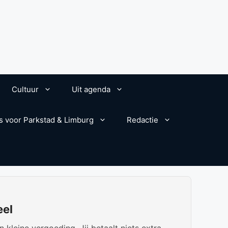
Cultuur
Uit agenda
s voor Parkstad & Limburg
Redactie
eel
kleine vergoeding. Jij betaalt niets extra.