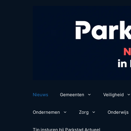
Ga
naar
de
inhoud
Nieuws
Gemeenten
Veiligheid
Ondernemen
Zorg
Onderwijs
Tip insturen bij Parkstad Actueel