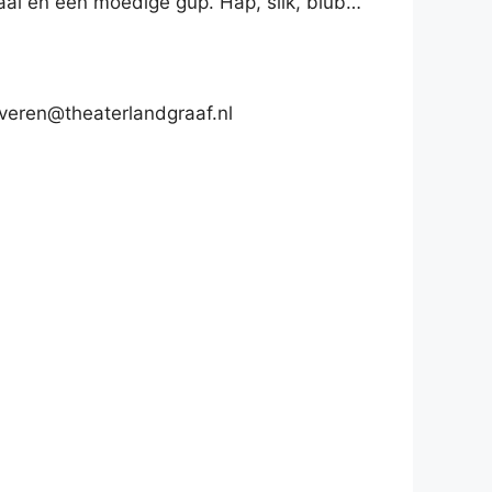
haai en een moedige gup. Hap, slik, blub…
rveren@theaterlandgraaf.nl