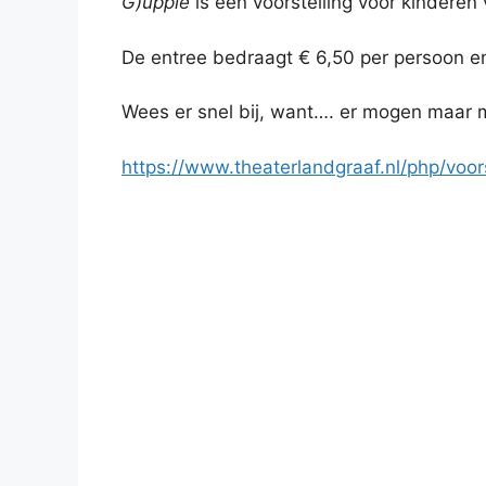
G)uppie
is een voorstelling voor kindere
De entree bedraagt € 6,50 per persoon en
Wees er snel bij, want…. er mogen maar 
https://www.theaterlandgraaf.nl/php/voor