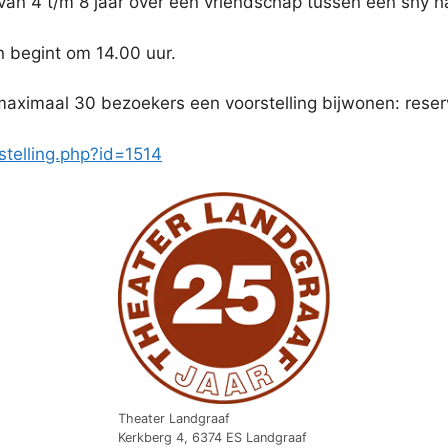
n van 4 t/m 8 jaar over een vriendschap tussen een shy 
 begint om 14.00 uur.
maximaal 30 bezoekers een voorstelling bijwonen: rese
stelling.php?id=1514
Theater Landgraaf
Kerkberg 4, 6374 ES Landgraaf