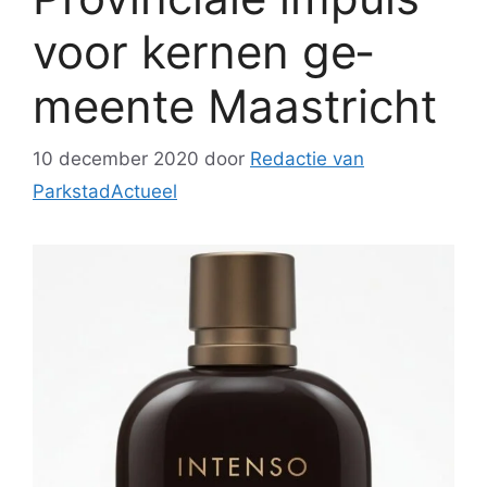
voor ker­nen ge­
meen­te Maas­tricht
10 december 2020
door
Redactie van
ParkstadActueel