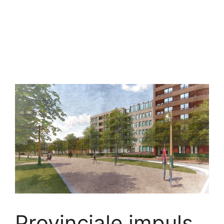
Pro­vin­ci­a­le im­puls