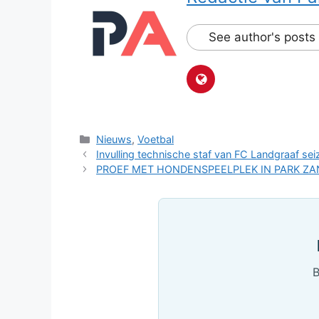
See author's posts
Categorieën
Nieuws
,
Voetbal
Invulling technische staf van FC Landgraaf se
PROEF MET HONDENSPEELPLEK IN PARK ZA
B