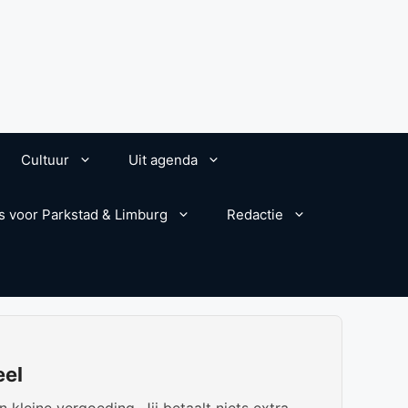
Cultuur
Uit agenda
s voor Parkstad & Limburg
Redactie
eel
kleine vergoeding. Jij betaalt niets extra.