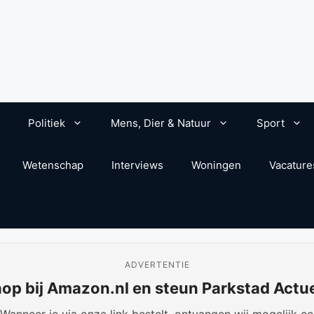
Politiek
Mens, Dier & Natuur
Sport
Wetenschap
Interviews
Woningen
Vacature
ADVERTENTIE
op bij Amazon.nl en steun Parkstad Actu
anneer je via onze link bestelt, ontvangen wij mogelijk een 