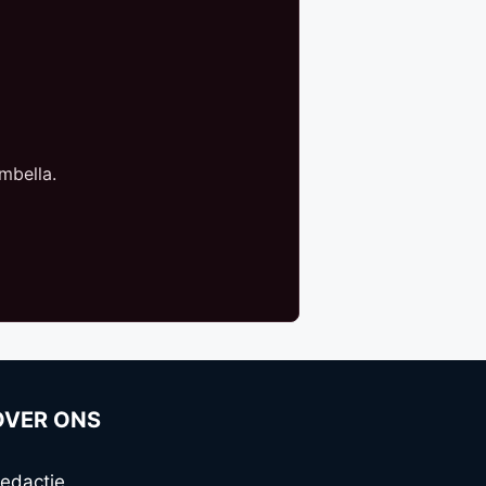
mbella.
OVER ONS
edactie