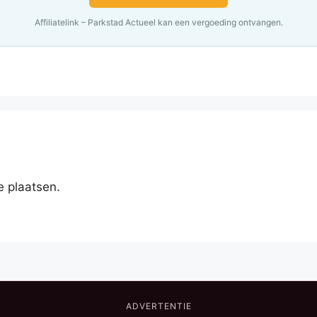
Affiliatelink – Parkstad Actueel kan een vergoeding ontvangen.
e plaatsen.
ADVERTENTIE