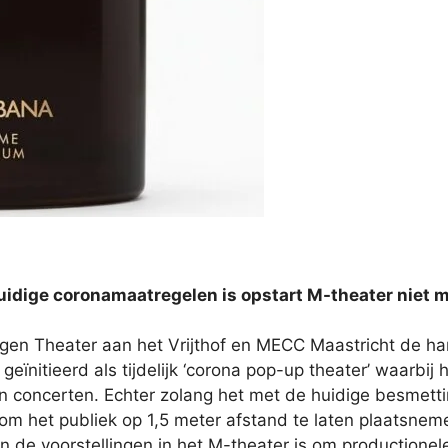
uidige coronamaatregelen is opstart M-theater niet m
egen Theater aan het Vrijthof en MECC Maastricht de ha
ïnitieerd als tijdelijk ‘corona pop-up theater’ waarbij h
en concerten. Echter zolang het met de huidige besmett
m het publiek op 1,5 meter afstand te laten plaatsneme
 de voorstellingen in het M-theater is om productionel