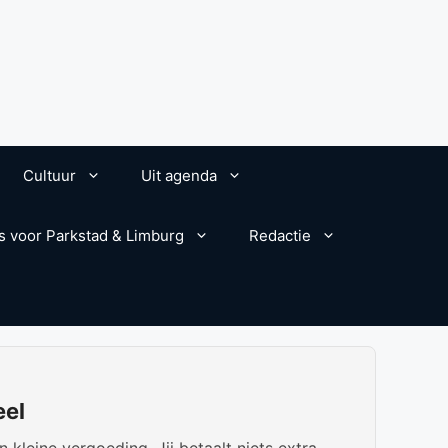
Cultuur
Uit agenda
s voor Parkstad & Limburg
Redactie
eel
kleine vergoeding. Jij betaalt niets extra.