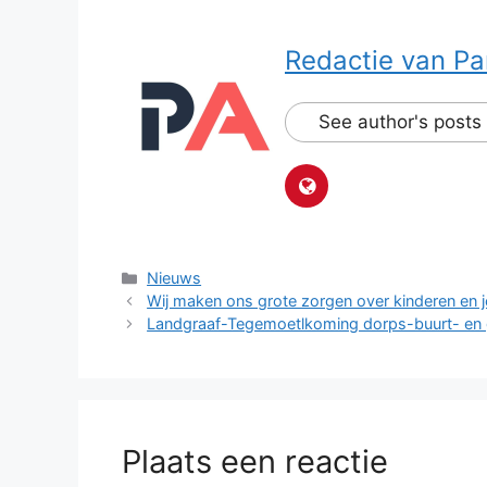
Redactie van Pa
See author's posts
Categorieën
Nieuws
Wij maken ons grote zorgen over kinderen en 
Landgraaf-Tegemoetlkoming dorps-buurt- en
Plaats een reactie