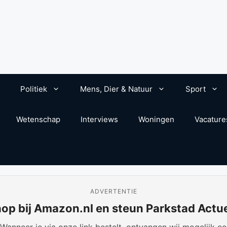
Politiek
Mens, Dier & Natuur
Sport
Wetenschap
Interviews
Woningen
Vacature
ADVERTENTIE
op bij Amazon.nl en steun Parkstad Actu
anneer je via onze link bestelt, ontvangen wij mogelijk een 