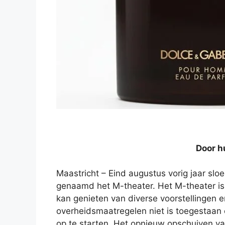
Door h
Maastricht – Eind augustus vorig jaar slo
genaamd het M-theater. Het M-theater is ge
kan genieten van diverse voorstellingen 
overheidsmaatregelen niet is toegestaan o
op te starten. Het opnieuw opschuiven van