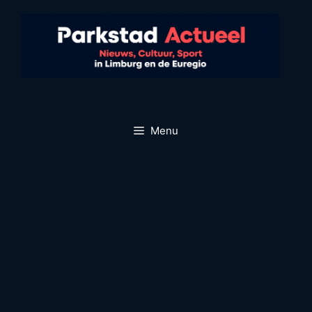
Ga
naar
de
inhoud
Menu