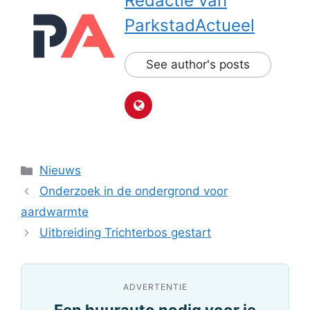
Redactie van
ParkstadActueel
See author's posts
Categorieën
Nieuws
Onderzoek in de ondergrond voor
aardwarmte
Uitbreiding Trichterbos gestart
ADVERTENTIE