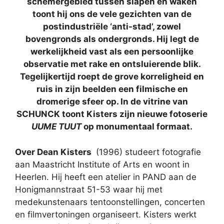
schemergebied tussen slapen en waken
toont hij ons de vele gezichten van de
postindustriële ‘anti-stad’, zowel
bovengronds als ondergronds. Hij legt de
werkelijkheid vast als een persoonlijke
observatie met rake en ontsluierende blik.
Tegelijkertijd roept de grove korreligheid en
ruis in zijn beelden een filmische en
dromerige sfeer op. In de vitrine van
SCHUNCK toont Kisters zijn nieuwe fotoserie
UUME TUUT
op monumentaal formaat.
Over Dean Kisters
(1996) studeert fotografie
aan Maastricht Institute of Arts en woont in
Heerlen. Hij heeft een atelier in PAND aan de
Honigmannstraat 51-53 waar hij met
medekunstenaars tentoonstellingen, concerten
en filmvertoningen organiseert. Kisters werkt