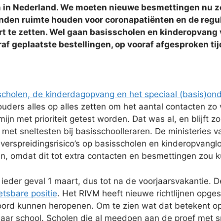
in in Nederland. We moeten nieuwe besmettingen nu zo
en ruimte houden voor coronapatiënten en de reguli
t te zetten. Wel gaan basisscholen en kinderopvang 
geplaatste bestellingen, op vooraf afgesproken tijd
scholen, de kinderdagopvang en het speciaal (basis)ond
ouders alles op alles zetten om het aantal contacten z
jn met prioriteit getest worden. Dat was al, en blijft 
f met sneltesten bij basisschoolleraren. De ministerie
 verspreidingsrisico’s op basisscholen en kinderopvangl
en, omdat dit tot extra contacten en besmettingen zou 
 ieder geval 1 maart, dus tot na de voorjaarsvakantie. D
etsbare positie
. Het RIVM heeft nieuwe richtlijnen opges
woord kunnen heropenen. Om te zien wat dat betekent o
naar school. Scholen die al meedoen aan de proef met 