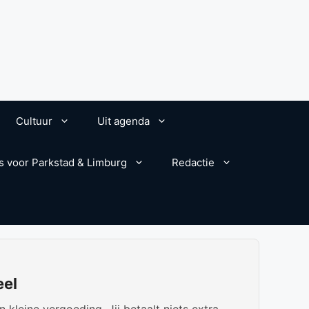
Cultuur
Uit agenda
s voor Parkstad & Limburg
Redactie
eel
kleine vergoeding. Jij betaalt niets extra.