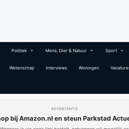
Politiek
Mens, Dier & Natuur
Sport
Wetenschap
Interviews
Woningen
Vacature
ADVERTENTIE
op bij Amazon.nl en steun Parkstad Actu
anneer je via onze link bestelt, ontvangen wij mogelijk een 