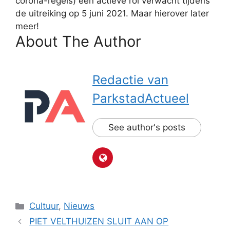
corona-regels) een actieve rol verwacht tijdens
de uitreiking op 5 juni 2021. Maar hierover later
meer!
About The Author
Redactie van
ParkstadActueel
See author's posts
Categorieën
Cultuur
,
Nieuws
PIET VELTHUIZEN SLUIT AAN OP