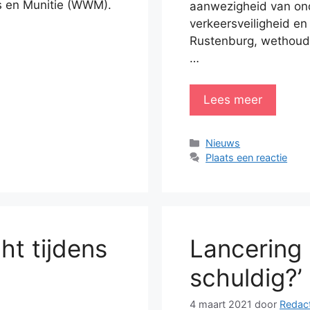
s en Munitie (WWM).
aanwezigheid van on
verkeersveiligheid e
Rustenburg, wethoude
…
Lees meer
Categorieën
Nieuws
Plaats een reactie
ht tijdens
Lancering 
schuldig?’
4 maart 2021
door
Redact