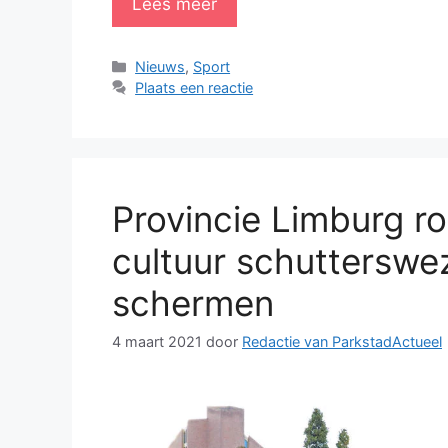
Lees meer
Categorieën
Nieuws
,
Sport
Plaats een reactie
Pro­vin­cie Lim­burg 
cul­tuur schut­ters­we
scher­men
4 maart 2021
door
Redactie van ParkstadActueel