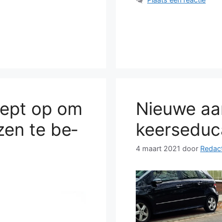
roept op om
Nieu­we aan
­zen te be­
keers­edu­ca
4 maart 2021
door
Redact