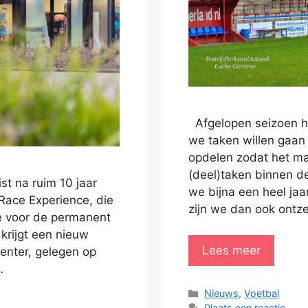
Afgelopen seizoen h
we taken willen gaan 
opdelen zodat het mak
(deel)taken binnen d
t na ruim 10 jaar
we bijna een heel jaa
Race Experience, die
zijn we dan ook ontze
tie voor de permanent
krijgt een nieuw
Lees meer
enter, gelegen op
…
Categorieën
Nieuws
,
Voetbal
Plaats een reactie