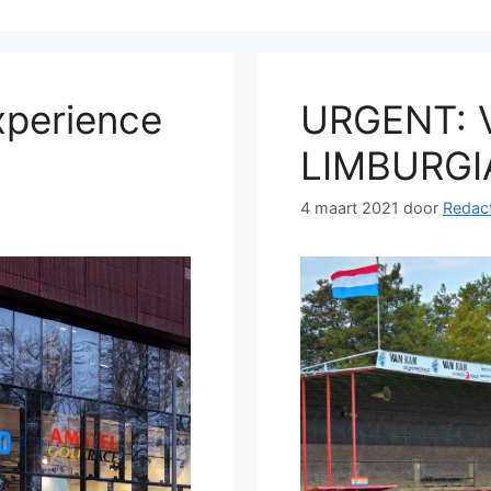
xperience
URGENT: 
LIMBURGI
4 maart 2021
door
Redact