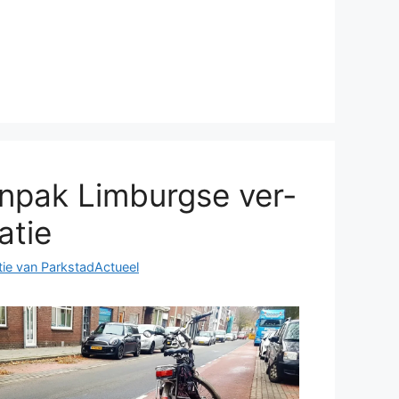
­pak Lim­burg­se ver­
­tie
ie van ParkstadActueel