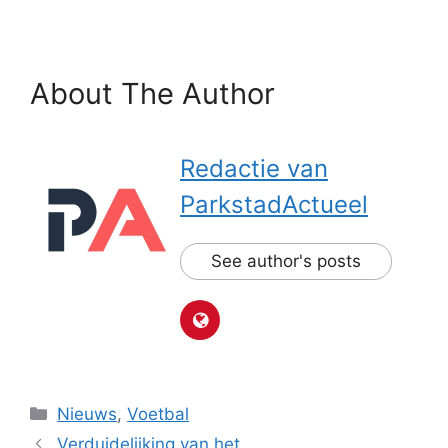
About The Author
Redactie van
ParkstadActueel
See author's posts
Categorieën
Nieuws
,
Voetbal
Verduidelijking van het