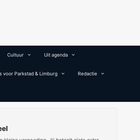
Cultuur
Uit agenda
s voor Parkstad & Limburg
Redactie
eel
kleine vergoeding. Jij betaalt niets extra.