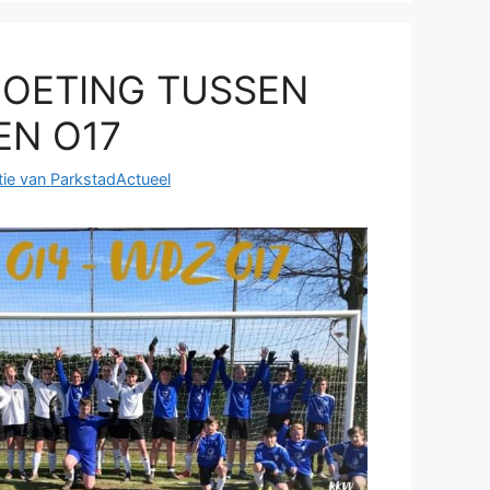
OETING TUSSEN
EN O17
ie van ParkstadActueel