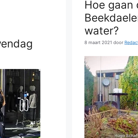
Hoe gaan 
Beekdaele
water?
wendag
8 maart 2021
door
Redact