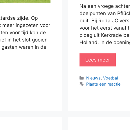
Na een vroege achter
doelpunten van Pflück
tardse zijde. Op
buit. Bij Roda JC ve
jk meer ingezeten voor
voor het eerst vanaf h
ten voor tijd kon de
ploeg uit Kerkrade b
ef in het slot gooien
Holland. In de openi
 gasten waren in de
Lees meer
Categorieën
Nieuws
,
Voetbal
Plaats een reactie