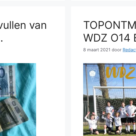
nvullen van
TOPONTM
.
WDZ O14 
8 maart 2021
door
Redact