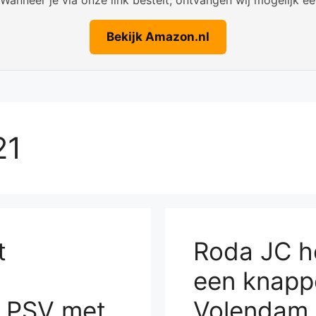
Bekijk Amazon.nl
21
t
Roda JC h
een knapp
n PSV met
Volendam.