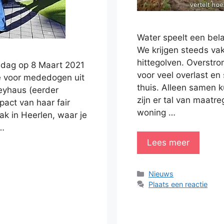
Water speelt een bela
We krijgen steeds va
hittegolven. Overstro
ndag op 8 Maart 2021
voor veel overlast en
de voor mededogen uit
thuis. Alleen samen 
eyhaus (eerder
zijn er tal van maatr
act van haar fair
woning …
k in Heerlen, waar je
 …
Lees meer
Categorieën
Nieuws
Plaats een reactie