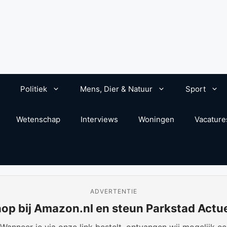
Politiek
Mens, Dier & Natuur
Sport
Wetenschap
Interviews
Woningen
Vacature
ADVERTENTIE
op bij Amazon.nl en steun Parkstad Actu
anneer je via onze link bestelt, ontvangen wij mogelijk een 