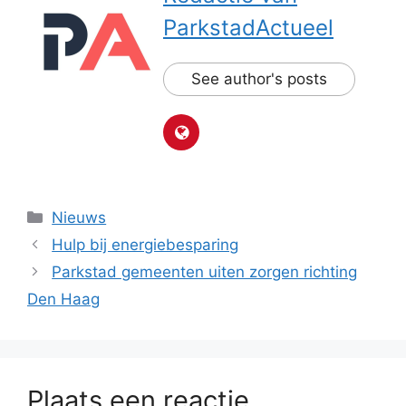
ParkstadActueel
See author's posts
Categorieën
Nieuws
Hulp bij energiebesparing
Parkstad gemeenten uiten zorgen richting
Den Haag
Plaats een reactie