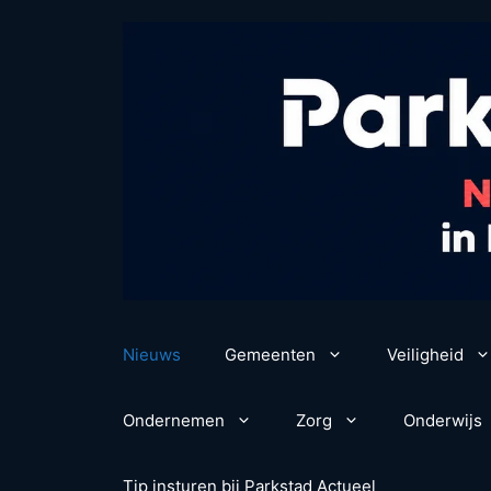
Ga
naar
de
inhoud
Nieuws
Gemeenten
Veiligheid
Ondernemen
Zorg
Onderwijs
Tip insturen bij Parkstad Actueel