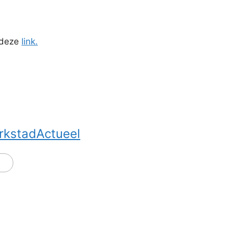
p deze
link.
rkstadActueel