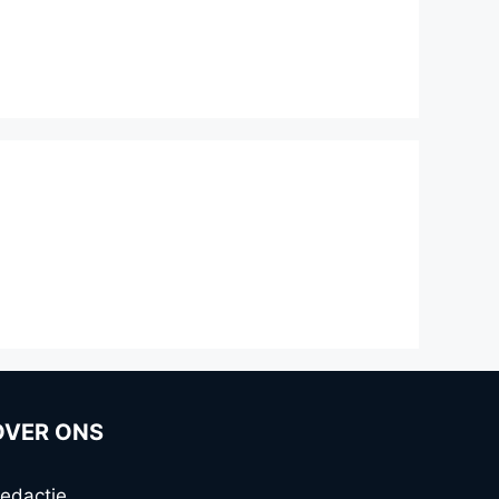
OVER ONS
edactie