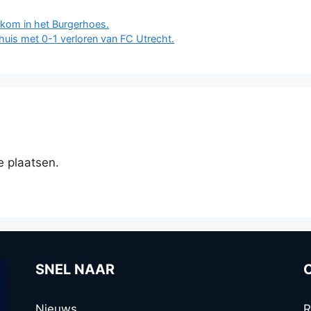
kom in het Burgerhoes.
huis met 0-1 verloren van FC Utrecht.
e plaatsen.
SNEL NAAR
Nieuws
R