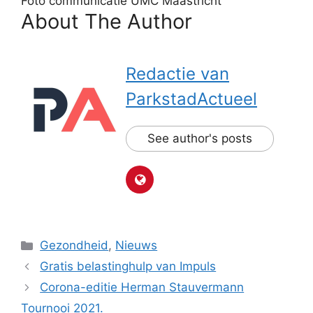
Foto communicatie UMC Maastricht
About The Author
Redactie van
ParkstadActueel
See author's posts
Categorieën
Gezondheid
,
Nieuws
Gratis belastinghulp van Impuls
Corona-editie Herman Stauvermann
Tournooi 2021.