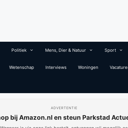
Politiek
Mens, Dier & Natuur
Sport
Wetenschap
Interviews
Woningen
Vacature
ADVERTENTIE
op bij Amazon.nl en steun Parkstad Actu
anneer je via onze link bestelt, ontvangen wij mogelijk een 