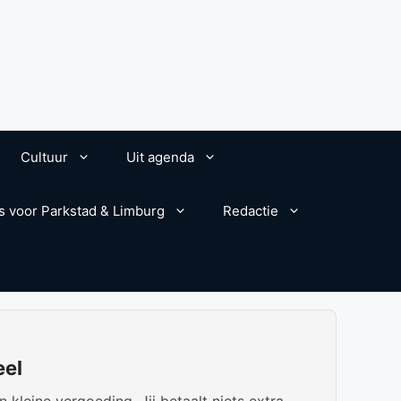
Cultuur
Uit agenda
s voor Parkstad & Limburg
Redactie
eel
kleine vergoeding. Jij betaalt niets extra.