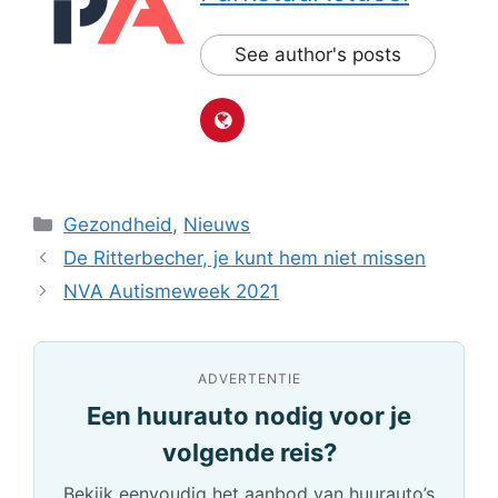
See author's posts
Categorieën
Gezondheid
,
Nieuws
De Ritterbecher, je kunt hem niet missen
NVA Autismeweek 2021
ADVERTENTIE
Een huurauto nodig voor je
volgende reis?
Bekijk eenvoudig het aanbod van huurauto’s