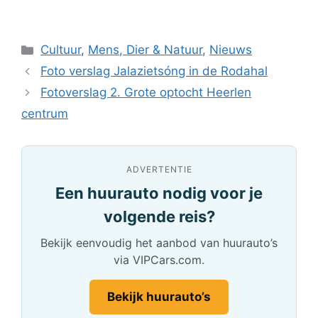
Categorieën
Cultuur
,
Mens, Dier & Natuur
,
Nieuws
Foto verslag Jalazietsóng in de Rodahal
Fotoverslag 2. Grote optocht Heerlen
centrum
ADVERTENTIE
Een huurauto nodig voor je
volgende reis?
Bekijk eenvoudig het aanbod van huurauto’s
via VIPCars.com.
Bekijk huurauto’s