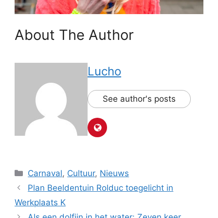
About The Author
Lucho
See author's posts
Categorieën
Carnaval
,
Cultuur
,
Nieuws
Plan Beeldentuin Rolduc toegelicht in
Werkplaats K
Als een dolfijn in het water: Zeven keer