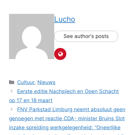
Lucho
See author's posts
Categorieën
Cultuur
,
Nieuws
Eerste editie Nachsjiech en Open Schacht
op 17 en 18 maart
FNV Parkstad Limburg neemt absoluut geen
genoegen met reactie CDA- minister Bruins Slot
inzake spreiding werkgelegenheid: “Oneerlijke