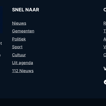
SNEL NAAR
Nieuws
R
Gemeenten
T
Politiek
A
t
Sport
V
Cultuur
C
e
Uit agenda
112 Nieuws