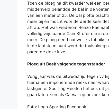
Toen de ploeg na dit kwartier wel een bee
middenveld belandde de bal in de voeten 
van een meter of 25. De bal plofte prac
meer bij en mocht voor de derde keer deze
aftrap. Het was wederom Renzo Raemaeker
volledig vrijstaande Cain Strufer die in d
meer. De ploeg deed nauwelijks tot niks m
In de laatste minuut werd de thuisploeg 
pareerde deze inzet.
Ploeg uit Beek volgende tegenstander
Vorig jaar was de uitwedstrijd tegen vv 
hierna een imponerende reeks neer waardoor
lastiger, of Sporting Heerlen het ook dit
gaan laten zien als Caesar op bezoek kom
Foto: Logo Sporting Facebook