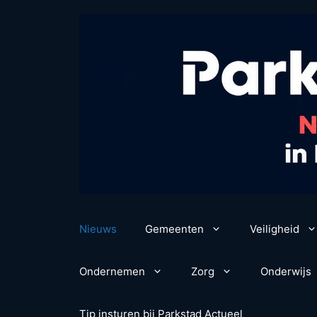
Ga
naar
de
inhoud
Nieuws
Gemeenten
Veiligheid
Ondernemen
Zorg
Onderwijs
Tip insturen bij Parkstad Actueel