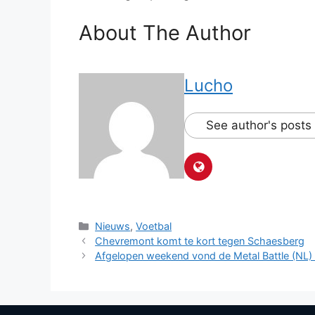
About The Author
Lucho
See author's posts
Categorieën
Nieuws
,
Voetbal
Chevremont komt te kort tegen Schaesberg
Afgelopen weekend vond de Metal Battle (NL)