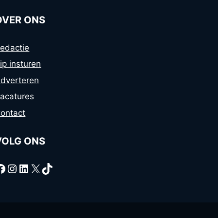
OVER ONS
edactie
ip insturen
dverteren
acatures
ontact
VOLG ONS
Facebook
Instagram
LinkedIn
X
TikTok