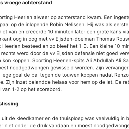
ks vroege achterstand
rting Heerlen alweer op achterstand kwam. Een ingestu
paal op de inlopende Robin Nelissen. Hij was als eerste
niet van en creëerde 10 minuten later een grote kans v
rkant oog in oog met vv Eijsden-doelman Thomas Rousch,
 Heerlen besteed en zo bleef het 1-0. Een kleine 10 m
naf rechts werd door de vv Eijsden defensie niet goed 
 kon koppen. Sporting Heerlen-spits Ali Abdullah Ali Sal
 moest noodgedwongen gewisseld worden. Zijn vervang
een lege goal de bal tegen de touwen koppen nadat Ren
ctie. Zijn inzet belandde helaas voor hem op de lat. De 
d van 1-2 op het scorebord.
slissing
 uit de kleedkamer en de thuisploeg was veelvuldig in b
er niet onder de druk vandaan en moest noodgedwongen 