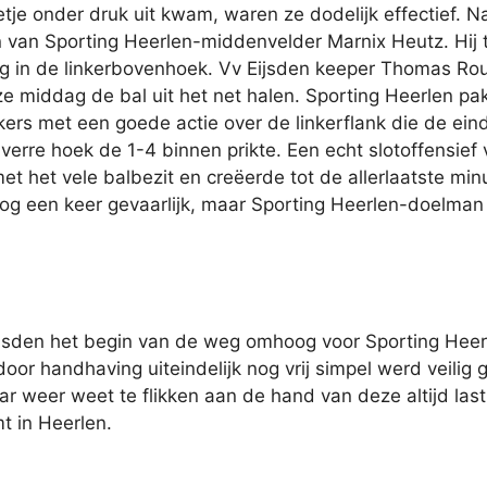
tje onder druk uit kwam, waren ze dodelijk effectief. Na
van Sporting Heerlen-middenvelder Marnix Heutz. Hij t
htig in de linkerbovenhoek. Vv Eijsden keeper Thomas R
 middag de bal uit het net halen. Sporting Heerlen pakt
s met een goede actie over de linkerflank die de eind
e verre hoek de 1-4 binnen prikte. Een echt slotoffensie
et het vele balbezit en creëerde tot de allerlaatste min
nog een keer gevaarlijk, maar Sporting Heerlen-doelman
Eijsden het begin van de weg omhoog voor Sporting Heer
 handhaving uiteindelijk nog vrij simpel werd veilig ges
 jaar weer weet te flikken aan de hand van deze altijd l
t in Heerlen.