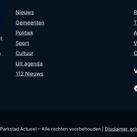
Nieuws
R
Gemeenten
T
Politiek
A
t
Sport
V
Cultuur
C
e
Uit agenda
112 Nieuws
arkstad Actueel – Alle rechten voorbehouden |
Disclaimer, pr