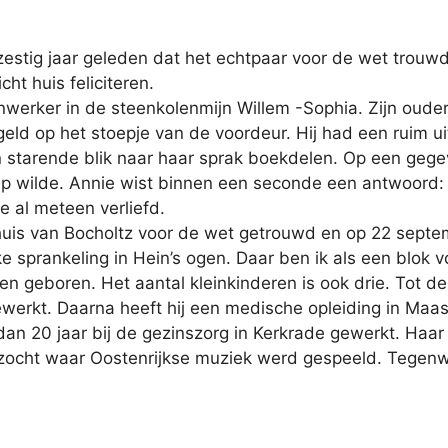
zestig jaar geleden dat het echtpaar voor de wet tro
cht huis feliciteren.
rker in de steenkolenmijn Willem -Sophia. Zijn ouderli
geld op het stoepje van de voordeur. Hij had een ruim ui
jn starende blik naar haar sprak boekdelen. Op een ge
p wilde. Annie wist binnen een seconde een antwoord: “L
 al meteen verliefd.
is van Bocholtz voor de wet getrouwd en op 22 septemb
ijke sprankeling in Hein’s ogen. Daar ben ik als een blok v
 geboren. Het aantal kleinkinderen is ook drie. Tot de m
werkt. Daarna heeft hij een medische opleiding in Maas
an 20 jaar bij de gezinszorg in Kerkrade gewerkt. Haar 
ocht waar Oostenrijkse muziek werd gespeeld. Tegenwoo