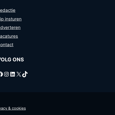
edactie
ip insturen
dverteren
acatures
ontact
VOLG ONS
Facebook
Instagram
LinkedIn
X
TikTok
ivacy & cookies