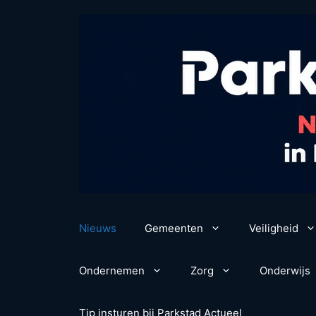
Ga
naar
de
inhoud
Nieuws
Gemeenten
Veiligheid
Ondernemen
Zorg
Onderwijs
Tip insturen bij Parkstad Actueel