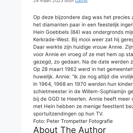
29 maart 2023
door
Lucho
Op deze bijzondere dag was het precies 
het diamanten paar in een feestelijk ingeri
Hein Goebbels (84) was ondergronds mijnwe
Kerkrade-West. Bij mooi weer zat hij gere
Daar werkte zijn huidige vrouw Annie. Zi
voor Annie en vroeg of ze met hem op sta
gezegd, zo gedaan. Na de date werden ze
Op 28 maart 1962 werd in het gemeentehu
huwelijk. Annie: “ik zie nog altijd die vrol
In 1964, 1968 en 1970 werden hun kinderen
schietmeester in de Willem-Sophiamijn ge
bij de GGD te Heerlen. Annie heeft meer d
met Hein hebben ze menige feesttent bez
sportuitzendingen op hun TV.
Foto: Peter Trompetter Fotografie
About The Author