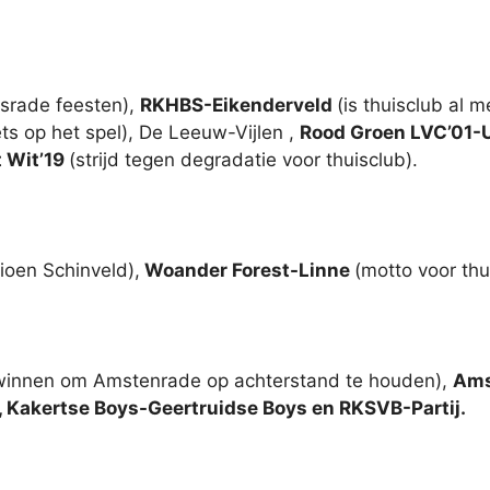
esrade feesten),
RKHBS-Eikenderveld
(is thuisclub al 
ets op het spel), De Leeuw-Vijlen ,
Rood Groen LVC’01
 Wit’19
(strijd tegen degradatie voor thuisclub).
ioen Schinveld),
Woander Forest-Linne
(motto voor thu
winnen om Amstenrade op achterstand te houden),
Ams
 Kakertse Boys-Geertruidse Boys en RKSVB-Partij.