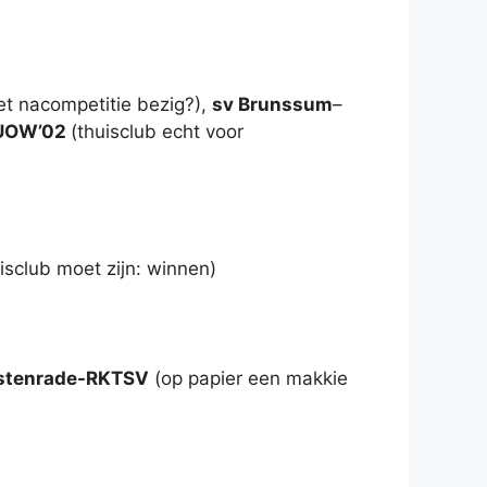
met nacompetitie bezig?),
sv Brunssum
–
-UOW’02
(thuisclub echt voor
isclub moet zijn: winnen)
tenrade-RKTSV
(op papier een makkie