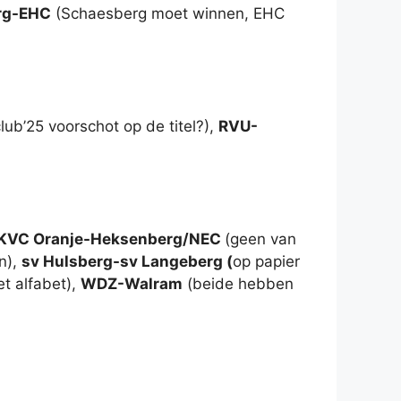
rg-EHC
(Schaesberg moet winnen, EHC
ub’25 voorschot op de titel?),
RVU-
KVC Oranje-Heksenberg/NEC
(geen van
n),
sv Hulsberg-sv Langeberg (
op papier
et alfabet),
WDZ-Walram
(beide hebben