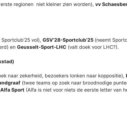
derste regionen
niet kleiner zien worden),
vv Schaesbe
 Sportclub’25 vol),
GSV’28-Sportclub’25
(neemt Sportcl
erd) en
Geusselt-Sport-LHC
(valt doek voor LHC?).
rkstad)
oek naar zekerheid, bezoekers lonken naar koppositie),
andgraaf
(twee teams op zoek naar broodnodige punte
–
Alfa Sport
(Alfa is niet voor niets de eerste letter van h