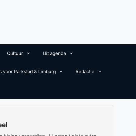
Cultuur
Uit agenda
s voor Parkstad & Limburg
Redactie
eel
kleine vergoeding. Jij betaalt niets extra.