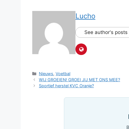
Lucho
See author's posts
Categorieën
Nieuws
,
Voetbal
WIJ GROEIEN! GROEI JIJ MET ONS MEE?
Sportief herstel KVC Oranje?
B