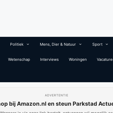
Politiek
Mens, Dier & Natuur
Sport
Wetenschap
Interviews
Woningen
Vacature
ADVERTENTIE
op bij Amazon.nl en steun Parkstad Actu
anneer je via onze link bestelt, ontvangen wij mogelijk een 